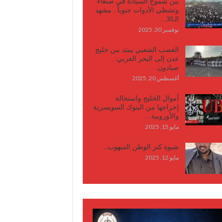
بين شموخ السيادة في صنعاء
وتشظي الأدوات جنوباً.. مشهد
الـ30…
نوفمبر 30, 2025
الغضب الشعبي يمتد من خليج
عدن إلى البحر العربي:
صيادون…
أغسطس 20, 2025
أموال الخليج واستحالة
إخراجها من البنوك السويسرية
والأوروبية…
مايو 15, 2025
شبوة كنز الوطن المنهوب..
مايو 12, 2025