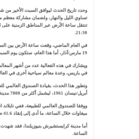
وحدد تاريخ الحدث ليوافق السبت الأخير من شه
تساوي الليل والنهار، ولضمان مشاركة معظم م
21:30.
19 مارس/آذار، أما هذا العام، ستكون يوم السبت 25 مارس/آذار.
ويشارك في هذه الفعالية عدد من أشهر المعالم
في باريس، وعدة معالم سياحية أخرى في العال
أبريل/نيسان 1961، ليشمل أكثر من 7000 مدينة وبلدة في 178 دولة حول العالم.
ميغاوات خلال الساعة، ما أدى إلى إنقاذ 41.6 طن من أول أكسيد الكربون.
الساعة.