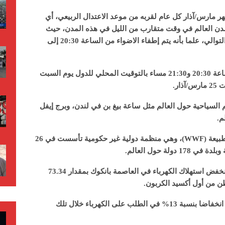
ر مارس/آذار كل عام لقربه من موعد الاعتدال الربيعي، أي
دن العالم في وقت متقارب من الليل في هذه المدن، حيث
تنتقل ساعة الأرض عبر المناطق الزمنية على التوالي، علما بأنه يتم إطفاء الاضواء من الساعة 20:30 إلى
في العام الماضي، وقعت ساعة الأرض بين الساعة 20:30 و21:30 مساء بالتوقيت المحلي للدول يوم السبت
 السياحية حول العالم مثل ساعة بيغ بن في لندن، وبرج إيفل
م.
وتطور هذا الحدث، بقيادة الصندوق العالمي للطبيعة (WWF)، وهي منظمة دولية غير حكومية تأسست في 26
ووفقا للصندوق العالمي للطبيعة، ففي تايلاند انخفض استهلاك الكهرباء في العاصمة بانكوك بمقدار 73.34
أما مدينة كرايستشيرش بنيوزيلندا، فقد شهدت انخفاضا بنسبة 13% في الطلب على الكهرباء خلال تلك