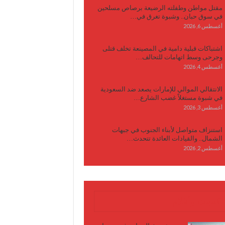
مقتل مواطن وطفلته الرضيعة برصاص مسلحين
في سوق حبان.. وشبوة تغرق في…
أغسطس 6, 2026
اشتباكات قبلية دامية في المصينعة تخلف قتلى
وجرحى وسط اتهامات للتحالف…
أغسطس 4, 2026
الانتقالي الموالي للإمارات يصعد ضد السعودية
في شبوة مستغلاً غضب الشارع…
أغسطس 3, 2026
استنزاف متواصل لأبناء الجنوب في جبهات
الشمال.. والقيادات العائدة تتحدث…
أغسطس 2, 2026
كتابات وأقلام