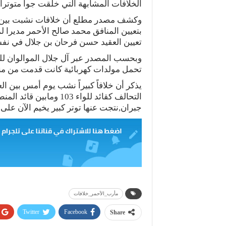
الخلافات المشابهة التي خلقت جواً متوتراً
وكشف مصدر مطلع أن خلافات نشبت بين آل
بتعيين المنافق محمد صالح الأحمر مديرا ل
تعيين العقيد حسن فرحان بن جلال في ن
وبحسب المصدر عبر آل جلال الموالوان لل
تحمل مولدات كهربائية كانت قدمت من منفذ
يذكر أن خلافاً كبيراً نشب يوم أمس بين ال
التحالف كقائد للواء 103
جبران,نتجت عنها توتر كبير يخيم الآن عل
مأرب_الأحمر_خلافات
Twitter
Facebook
Share