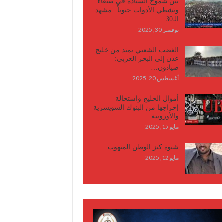
بين شموخ السيادة في صنعاء
وتشظي الأدوات جنوباً.. مشهد
الـ30…
نوفمبر 30, 2025
الغضب الشعبي يمتد من خليج
عدن إلى البحر العربي:
صيادون…
أغسطس 20, 2025
أموال الخليج واستحالة
إخراجها من البنوك السويسرية
والأوروبية…
مايو 15, 2025
شبوة كنز الوطن المنهوب..
مايو 12, 2025