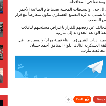
 ومحتقناً في المحافظة.
 جلال والسلطات المحلية بعدما قام الطاغية الأحمر
ما يسمى بدائرة التصنيع العسكري ليكون متعارضاً مع قرار
فس المنصب.
تحالف عن رفضهم للقرار باعتراض مسلحيهم لناقلات
 الوديعة الحدودية إلى مأرب.
عميد ذياب القبلي (من أبناء قبيلة مراد) والمعين من قبل
 ومابين قائد المنطقة العسكرية الثالث اللواء المنافق أحمد حسان
ى محافظة مأرب.
ReddIt
Google+