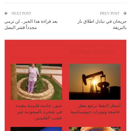
NEXT POST
PREV POST
جريحان في تبادل اطلاق نار
بعد قراءة هذا الخبر.. لن ترمي
بالبريقة
مجدداً قشر البصل
You Might Also Like
أسعار النفط ترتفع بفعل
صور، خادمة فلبينية مقيدة
عاصفة وتوترات جيوسياسية
في شجرة بالسعودية تثير
غضب الفلبينين