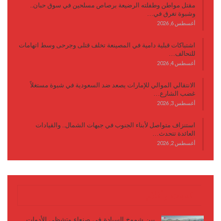
مقتل مواطن وطفلته الرضيعة برصاص مسلحين في سوق حبان..
وشبوة تغرق في…
أغسطس 6, 2026
اشتباكات قبلية دامية في المصينعة تخلف قتلى وجرحى وسط اتهامات
للتحالف…
أغسطس 4, 2026
الانتقالي الموالي للإمارات يصعد ضد السعودية في شبوة مستغلاً
غضب الشارع…
أغسطس 3, 2026
استنزاف متواصل لأبناء الجنوب في جبهات الشمال.. والقيادات
العائدة تتحدث…
أغسطس 2, 2026
كتابات وأقلام
بين شموخ السيادة في صنعاء وتشظي الأدوات