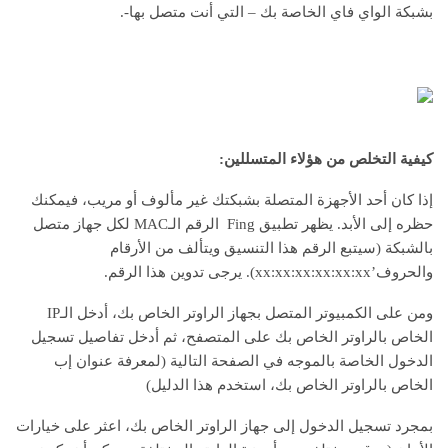
بشبكة الواي فاي الخاصة بك – التي أنت متصل بها-.
كيفية التخلص من هؤلاء المتسللين:
إذا كان أحد الأجهزة المتصلة بشبكتك غير مألوف أو مريب، فيمكنك
حظره إلى الأبد. يظهر تطبيق Fing الرقم الـMAC لكل جهاز متصل
بالشبكة (سيتبع الرقم هذا التنسيق ويتألف من الأرقام
والحروف’xx:xx:xx:xx:xx:xx). يرجى تدوين هذا الرقم.
ومن على الكمبيوتر المتصل بجهاز الراوتر الخاص بك، أدخل الـIP
الخاص بالراوتر الخاص بك على المتصفح، ثم أدخل تفاصيل تسجيل
الدخول الخاصة بالموجه في الصفحة التالية (لمعرفة عنوان إب
الخاص بالراوتر الخاص بك، استخدم هذا الدليل)
بمجرد تسجيل الدخول إلى جهاز الراوتر الخاص بك، اعثر على خيارات