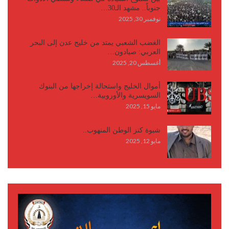
جنوباً.. مشهد الـ30…
نوفمبر 30, 2025
الغضب الشعبي يمتد من خليج عدن إلى البحر
العربي: صيادون…
أغسطس 20, 2025
أموال الخليج واستحالة إخراجها من البنوك
السويسرية والأوروبية…
مايو 15, 2025
شبوة كنز الوطن المنهوب..
مايو 12, 2025