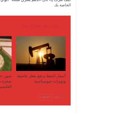
الخاصة بك
You Might Also Like
أسعار النفط ترتفع بفعل عاصفة
صور، خا
وتوترات جيوسياسية
شجرة با
الفلبيني
NEXT
PREV