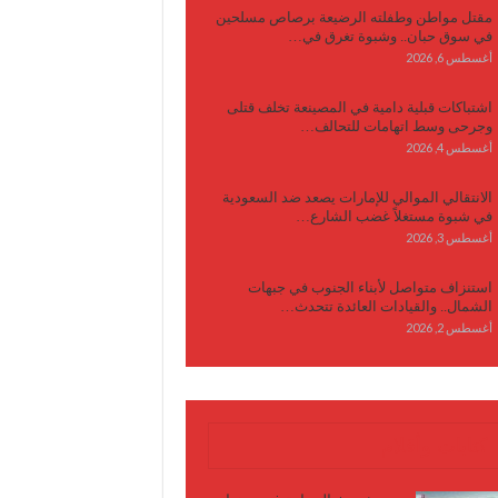
مقتل مواطن وطفلته الرضيعة برصاص مسلحين
في سوق حبان.. وشبوة تغرق في…
أغسطس 6, 2026
اشتباكات قبلية دامية في المصينعة تخلف قتلى
وجرحى وسط اتهامات للتحالف…
أغسطس 4, 2026
الانتقالي الموالي للإمارات يصعد ضد السعودية
في شبوة مستغلاً غضب الشارع…
أغسطس 3, 2026
استنزاف متواصل لأبناء الجنوب في جبهات
الشمال.. والقيادات العائدة تتحدث…
أغسطس 2, 2026
كتابات وأقلام