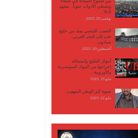
بين شموخ السيادة في صنعاء
وتشظي الأدوات جنوباً.. مشهد
الـ30…
نوفمبر 30, 2025
الغضب الشعبي يمتد من خليج
عدن إلى البحر العربي:
صيادون…
أغسطس 20, 2025
أموال الخليج واستحالة
إخراجها من البنوك السويسرية
والأوروبية…
مايو 15, 2025
شبوة كنز الوطن المنهوب..
مايو 12, 2025