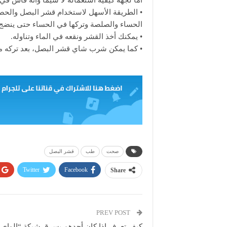
أما لجهة كيفية استعماله لا سيما وأنه قاس ف
• الطريقة الأسهل لاستخدام قشر البصل والح
الحساء والصلصة وتركها في الحساء حتى ينض
• يمكنك أخذ القشر ونقعه في الماء وتناوله.
• كما يمكن شرب شاي قشر البصل، بعد تركه من
صحت
طب
قشر البصل
Twitter
Facebook
Share
PREV POST
كيف تعرف إذا كان أحدهم يسرق شبكة “الواي 