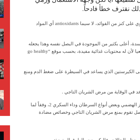
بذلك نقترف خطأ فادحاً.
فقد وجد الباحثون أن تلك القشرة المهملة تحتوي على كنز من الفوائد، لا سيما antioxidants أي المواد
ة، أعلى بكثير من الموجودة في البصل نفسه وهذا يجعله
مضادا حيويا، ومضادا للميكروبات، ومطهرا طبيعيا لأن له محتويات غذائية مفيدة، بحسب موقع “go healthy
لى الكيرستين الذي يساعد في السيطرة على ضغط الدم ومنع
اعد في الوقاية من مرض الشريان التاجي .
إلى ذلك تخفف قشور البصل من مشاكل الجهاز الهضمي وبعض أنواع السرطان وداء السكري 2، وفقاً لما
البصل تقوم بمنع مرض الشريان التاجي وخصائص مضادة