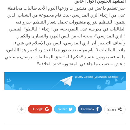
المشهد الجنوبي الأول | خاص
حذر تنظيم داعش في منشورات وزعها اليوم الأحد طالبات محافظة
عدن من ارتداء الزي المدرسي حيث قام مجموعة من الشباب الذين
ينتمون للتنظيم بتوزيع منشورات تحمل شعار التنظيم حذرو فيه
الطالبات في مدرسة عدن النموذجية، من ارتداء “البالطو” القصير،
“الزي المدرسي”، بحجة أنه من لبس اليهود والنصارى والكفار.
وأضاف التحذير، أن الزي المدرسي، ليس من الإسلام في شيء،
مانحا الطالبات 3 أيام مهلة بعد صدور هذا التحذير، لتغيير هذا اللباس،
ما لم فسيقومون بتنفيذ “حكم الله” بحق المخالفات، بوصف مسلحي
داعش – حسب ما جاء في المنشور- “جند الخلافة”
Google+
Twitter
Facebook
Share