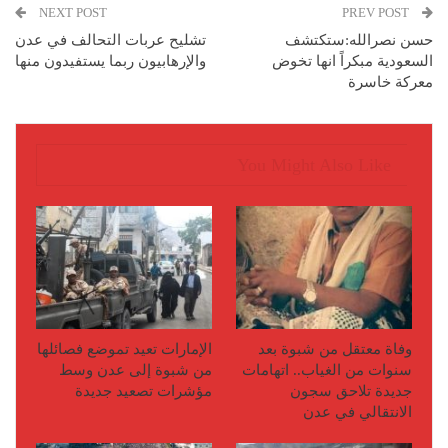
NEXT POST
PREV POST
حسن نصرالله:ستكتشف
تشليح عربات التحالف في عدن
السعودية مبكراً انها تخوض
والإرهابيون ربما يستفيدون منها
معركة خاسرة
You Might Also Like
وفاة معتقل من شبوة بعد
الإمارات تعيد تموضع فصائلها
سنوات من الغياب.. اتهامات
من شبوة إلى عدن وسط
جديدة تلاحق سجون
مؤشرات تصعيد جديدة
الانتقالي في عدن