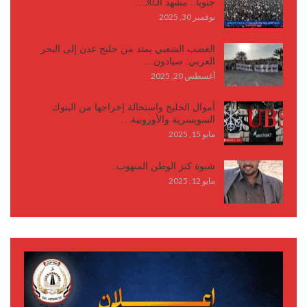
جنوباً.. مشهد الـ30…
نوفمبر 30, 2025
الغضب الشعبي يمتد من خليج عدن إلى البحر
العربي: صيادون…
أغسطس 20, 2025
أموال الخليج واستحالة إخراجها من البنوك
السويسرية والأوروبية…
مايو 15, 2025
شبوة كنز الوطن المنهوب..
مايو 12, 2025