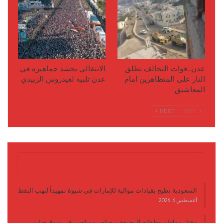
عدن..قوات التحالف تطلق
الانتقالي يحشد جماهيره في
النار على المتظاهرين امام
عدن تلبية لعيدروس الزبيدي
المعاشيق
NEXT
PREV
آخر الأخبار
السعودية تطيح بقيادات موالية للإمارات في شبوة تمهيداً لنهب النفط
أغسطس 6, 2026
مقتل مواطن وطفلته الرضيعة برصاص مسلحين في سوق حبان..