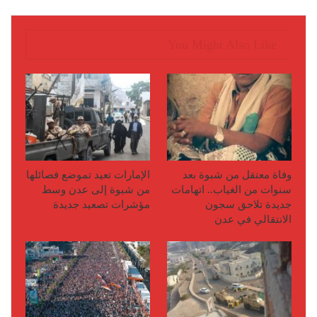
You Might Also Like
وفاة معتقل من شبوة بعد
الإمارات تعيد تموضع فصائلها
سنوات من الغياب.. اتهامات
من شبوة إلى عدن وسط
جديدة تلاحق سجون
مؤشرات تصعيد جديدة
الانتقالي في عدن