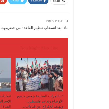
Twitter
Facebook
Share
PREV POST
ماذا بعد انسحاب تنظيم القاعدة من حضرموت؟
You Might Also Like
“تظاهرات الضليعة ترفض تدهور
عمليات 
الأوضاع وتدعم فلسطين..
الإسرائي
وتهتف للإفراج عن قيادات…
المياة 