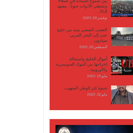
بين شموخ السيادة في صنعاء
وتشظي الأدوات جنوباً.. مشهد
الـ30…
نوفمبر 30, 2025
الغضب الشعبي يمتد من خليج
عدن إلى البحر العربي:
صيادون…
أغسطس 20, 2025
أموال الخليج واستحالة
إخراجها من البنوك السويسرية
والأوروبية…
مايو 15, 2025
شبوة كنز الوطن المنهوب..
مايو 12, 2025