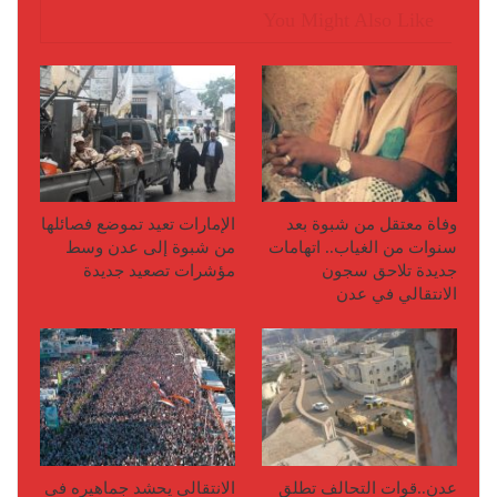
You Might Also Like
وفاة معتقل من شبوة بعد
الإمارات تعيد تموضع فصائلها
سنوات من الغياب.. اتهامات
من شبوة إلى عدن وسط
جديدة تلاحق سجون
مؤشرات تصعيد جديدة
الانتقالي في عدن
عدن..قوات التحالف تطلق
الانتقالي يحشد جماهيره في