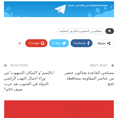
متظاهرين_المنصورة_الطريق_المقاومة
Google+
Twitter
Facebook
Share
NEXT POST
PREV POST
مسلحي القاعدة يغتالون عنصر
“بالإسم”و”المكان المنهوب”من
من عناصر المقاومة بمحافظة
وراء ﺍﻋﻤﺎﻝ النهب ﻷ‌ﺭﺍﺿﻲ
لحج
ﺍﻟﺪﻭﻟﻪ ﻓﻲ ﺍﻟﺠﻨﻮﺏ ﺑﻌﺪ ﺣﺮﺏ
ﺻﻴﻒ 94ﻡ؟
You Might Also Like