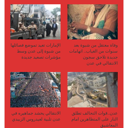
وفاة معتقل من شبوة بعد
الإمارات تعيد تموضع فصائلها
سنوات من الغياب.. اتهامات
من شبوة إلى عدن وسط
جديدة تلاحق سجون
مؤشرات تصعيد جديدة
الانتقالي في عدن
عدن..قوات التحالف تطلق
الانتقالي يحشد جماهيره في
النار على المتظاهرين امام
عدن تلبية لعيدروس الزبيدي
المعاشيق