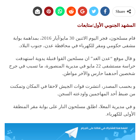
Share
المشهد الجنوبي الأول/متابعات
قام مسلحون، فجر اليوم الاثنين 30 مايو/آيار 2016، بمداهمة بوابة
مشفى حكومي ومقر للكهرباء في محافظة عدن، جنوب البلاد.
و قال موقع “عدن الغد” ان مسلحين القوا قنبلة يدوية استهدفت
حراسة مستشفى 22 مايو في مديرية المنصورة، ما تسبب في جرح
شخصين أحدهما حارس والآخر مواطن.
و بحسب المصدر، انتشرت قوات الجيش لاحقا في المكان وتمكنت
من ضبط أحد المهاجمين واودعته السجن.
و في مديرية المعلا، اطلق مسلحون النار على بوابة مقر المنطقة
الأولى للكهرباء.