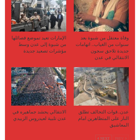
وفاة معتقل من شبوة بعد
الإمارات تعيد تموضع فصائلها
سنوات من الغياب.. اتهامات
من شبوة إلى عدن وسط
جديدة تلاحق سجون
مؤشرات تصعيد جديدة
الانتقالي في عدن
عدن..قوات التحالف تطلق
الانتقالي يحشد جماهيره في
النار على المتظاهرين امام
عدن تلبية لعيدروس الزبيدي
المعاشيق
NEXT
PREV