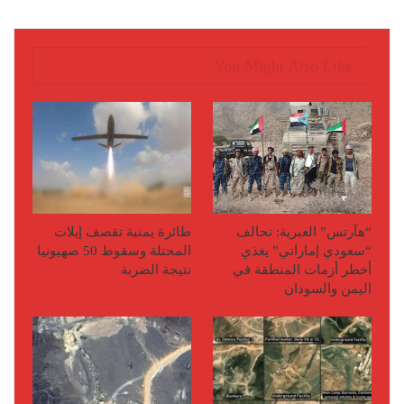
You Might Also Like
“هآرتس” العبرية: تحالف
طائرة يمنية تقصف إيلات
“سعودي إماراتي” يغذي
المحتلة وسقوط 50 صهيونيا
أخطر أزمات المنطقة في
نتيجة الضربة
اليمن والسودان