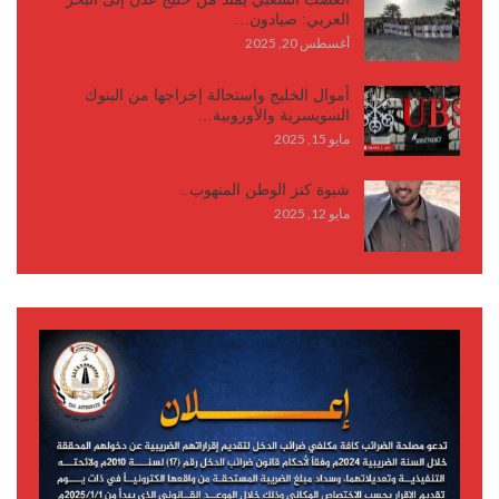
العربي: صيادون…
أغسطس 20, 2025
أموال الخليج واستحالة إخراجها من البنوك
السويسرية والأوروبية…
مايو 15, 2025
شبوة كنز الوطن المنهوب..
مايو 12, 2025