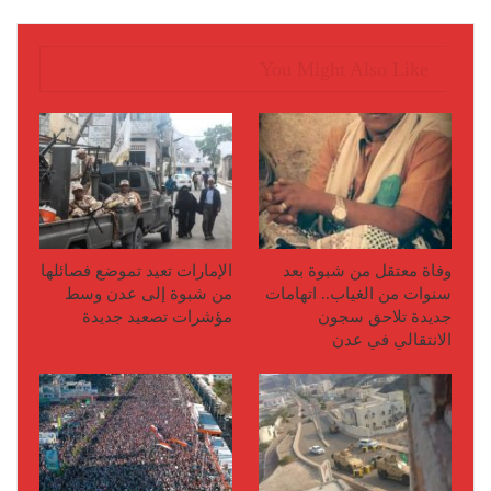
You Might Also Like
وفاة معتقل من شبوة بعد
الإمارات تعيد تموضع فصائلها
سنوات من الغياب.. اتهامات
من شبوة إلى عدن وسط
جديدة تلاحق سجون
مؤشرات تصعيد جديدة
الانتقالي في عدن