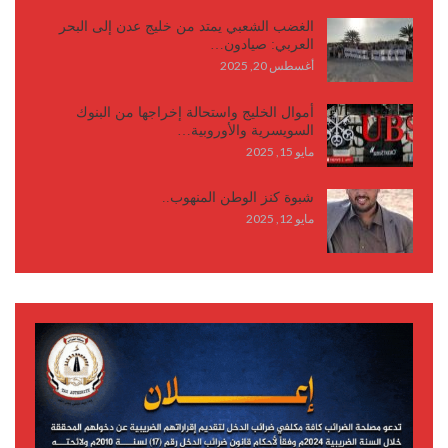
الغضب الشعبي يمتد من خليج عدن إلى البحر
العربي: صيادون…
أغسطس 20, 2025
أموال الخليج واستحالة إخراجها من البنوك
السويسرية والأوروبية…
مايو 15, 2025
شبوة كنز الوطن المنهوب..
مايو 12, 2025