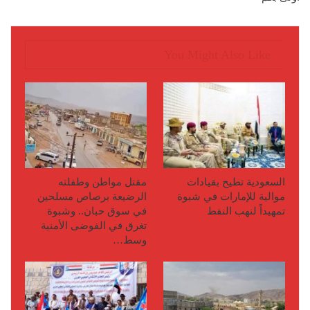
You Might Also Like
السعودية تطيح بقيادات
مقتل مواطن وطفلته
موالية للإمارات في شبوة
الرضيعة برصاص مسلحين
تمهيداً لنهب النفط
في سوق حبان.. وشبوة
تغرق في الفوضى الأمنية
وسط…