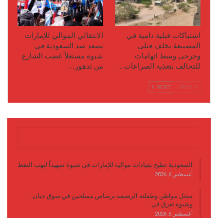
اشتباكات قبلية دامية في
الانتقالي الموالي للإمارات
المصينعة تخلف قتلى
يصعد ضد السعودية في
وجرحى وسط اتهامات
شبوة مستغلاً غضب الشارع
للتحالف بتغذية الصراعات…
من تدهور…
NEXT
PREV
آخر الأخبار
السعودية تطيح بقيادات موالية للإمارات في شبوة تمهيداً لنهب النفط
أغسطس 6, 2026
مقتل مواطن وطفلته الرضيعة برصاص مسلحين في سوق حبان..
وشبوة تغرق في…
أغسطس 6, 2026