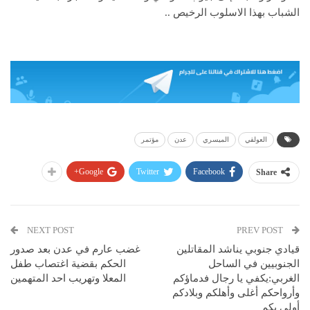
الشباب بهذا الاسلوب الرخيص ..
العولقي
الميسري
عدن
مؤتمر
Google+
Twitter
Facebook
Share
NEXT POST
PREV POST
قيادي جنوبي يناشد المقاتلين
غضب عارم في عدن بعد صدور
الجنوبيين في الساحل
الحكم بقضية اغتصاب طفل
الغربي:يكفي يا رجال فدماؤكم
المعلا وتهريب احد المتهمين
وأرواحكم أغلى وأهلكم وبلادكم
أولى بكم