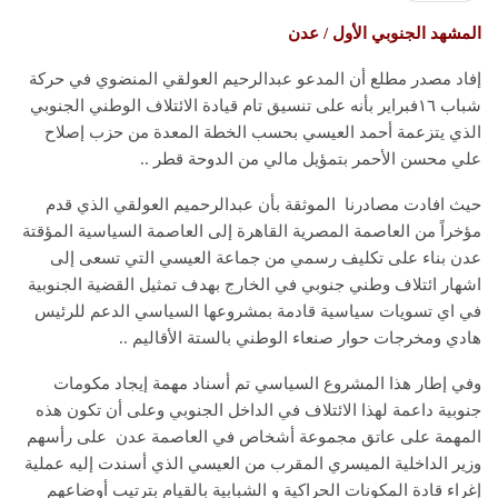
المشهد الجنوبي الأول / عدن
إفاد مصدر مطلع أن المدعو عبدالرحيم العولقي المنضوي في حركة
شباب ١٦فبراير بأنه على تنسيق تام قيادة الائتلاف الوطني الجنوبي
الذي يتزعمة أحمد العيسي بحسب الخطة المعدة من حزب إصلاح
علي محسن الأحمر بتمؤيل مالي من الدوحة قطر ..
حيث افادت مصادرنا الموثقة بأن عبدالرحميم العولقي الذي قدم
مؤخراً من العاصمة المصرية القاهرة إلى العاصمة السياسية المؤقتة
عدن بناء على تكليف رسمي من جماعة العيسي التي تسعى إلى
اشهار ائتلاف وطني جنوبي في الخارج بهدف تمثيل القضية الجنوبية
في اي تسويات سياسية قادمة بمشروعها السياسي الدعم للرئيس
هادي ومخرجات حوار صنعاء الوطني بالستة الأقاليم ..
وفي إطار هذا المشروع السياسي تم أسناد مهمة إيجاد مكومات
جنوبية داعمة لهذا الائتلاف في الداخل الجنوبي وعلى أن تكون هذه
المهمة على عاتق مجموعة أشخاص في العاصمة عدن على رأسهم
وزير الداخلية الميسري المقرب من العيسي الذي أسندت إليه عملية
إغراء قادة المكونات الحراكية و الشبابية بالقيام بترتيب أوضاعهم