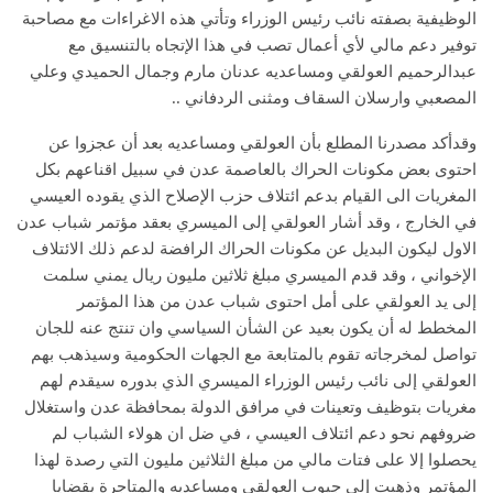
الوظيفية بصفته نائب رئيس الوزراء وتأتي هذه الاغراءات مع مصاحبة
توفير دعم مالي لأي أعمال تصب في هذا الإتجاه بالتنسيق مع
عبدالرحميم العولقي ومساعديه عدنان مارم وجمال الحميدي وعلي
المصعبي وارسلان السقاف ومثنى الردفاني ..
وقدأكد مصدرنا المطلع بأن العولقي ومساعديه بعد أن عجزوا عن
احتوى بعض مكونات الحراك بالعاصمة عدن في سبيل اقناعهم بكل
المغريات الى القيام بدعم ائتلاف حزب الإصلاح الذي يقوده العيسي
في الخارج ، وقد أشار العولقي إلى الميسري بعقد مؤتمر شباب عدن
الاول ليكون البديل عن مكونات الحراك الرافضة لدعم ذلك الائتلاف
الإخواني ، وقد قدم الميسري مبلغ ثلاثين مليون ريال يمني سلمت
إلى يد العولقي على أمل احتوى شباب عدن من هذا المؤتمر
المخطط له أن يكون بعيد عن الشأن السياسي وان تنتج عنه للجان
تواصل لمخرجاته تقوم بالمتابعة مع الجهات الحكومية وسيذهب بهم
العولقي إلى نائب رئيس الوزراء الميسري الذي بدوره سيقدم لهم
مغريات بتوظيف وتعينات في مرافق الدولة بمحافظة عدن واستغلال
ضروفهم نحو دعم ائتلاف العيسي ، في ضل ان هولاء الشباب لم
يحصلوا إلا على فتات مالي من مبلغ الثلاثين مليون التي رصدة لهذا
المؤتمر وذهبت إلى جيوب العولقي ومساعديه والمتاجرة بقضايا