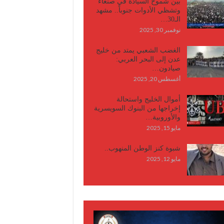
بين شموخ السيادة في صنعاء
وتشظي الأدوات جنوباً.. مشهد
الـ30…
نوفمبر 30, 2025
الغضب الشعبي يمتد من خليج
عدن إلى البحر العربي:
صيادون…
أغسطس 20, 2025
أموال الخليج واستحالة
إخراجها من البنوك السويسرية
والأوروبية…
مايو 15, 2025
شبوة كنز الوطن المنهوب..
مايو 12, 2025