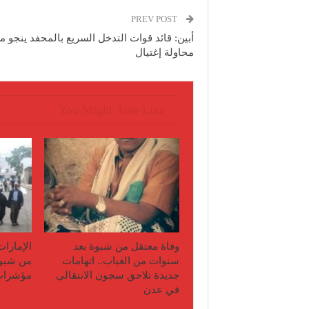
PREV POST
أبين: قائد قوات التدخل السريع بالمحفد ينجو م
محاولة إغتيال
You Might Also Like
وفاة معتقل من شبوة بعد
الإمارات
سنوات من الغياب.. اتهامات
من شبو
جديدة تلاحق سجون الانتقالي
مؤشرات 
في عدن