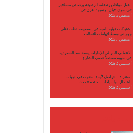
مقتل مواطن وطفلته الرضيعة برصاص مسلحين
في سوق حبان.. وشبوة تغرق في…
أغسطس 6, 2026
اشتباكات قبلية دامية في المصينعة تخلف قتلى
وجرحى وسط اتهامات للتحالف…
أغسطس 4, 2026
الانتقالي الموالي للإمارات يصعد ضد السعودية
في شبوة مستغلاً غضب الشارع…
أغسطس 3, 2026
استنزاف متواصل لأبناء الجنوب في جبهات
الشمال.. والقيادات العائدة تتحدث…
أغسطس 2, 2026
كتابات وأقلام