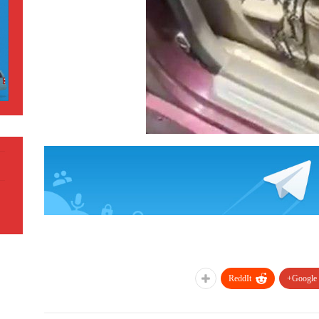
ReddIt
Google+