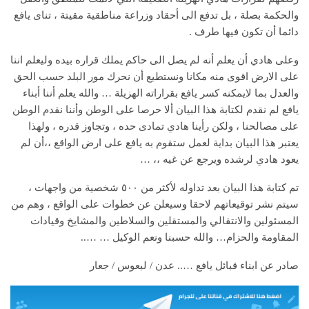
والحكمة بصلة ، بل تدفع الى أحقاد وزراعة مناطقية مقيتة ، تناى يافع
دائما أن تكون فيها طرف .
وعلى هادي أن يعلم أنه لم يصل الى حاكم يملك قراره بيده وليعلم اننا
على الارض اقوى منه مكانا ونستطيع أن نحرك مور البلد حسب الحق
والعدل بما لايمكنه كسر يافع بقراراته الهزيلة … والله يعلم أننا أبناء
يافع لم نقدم لكتابة هذا البيان ألا حرصا على الوطن وأننا نقدم الوطن
على مصالحنا ، ولكن رأينا هادي تمادى حده ، وتجاوز قدره ، ولهذا
يعتبر هذا البيان بداية لعمل ستقوم به يافع على ارض الواقع ،،أن لم
يعود هادي لرشده ويرجع عن غيه ،، …
تم كتابة هذا البيان بعد تداوله لأكثر من ٥٠٠ شخصية من واجهات ،
سيتم نشر توقيعاتهم لاحقا وسيعلن عن خطوات على الواقع ، وهم من
المسئولين والانتقالي والمستقلين والسلاطين والمشايخ وقيادات
المقاومة والحزام… والله حسبنا ونعم الوكيل … …..
صادر عن ابناء قبائل يافع ….. عدن / لبعوس / جعار