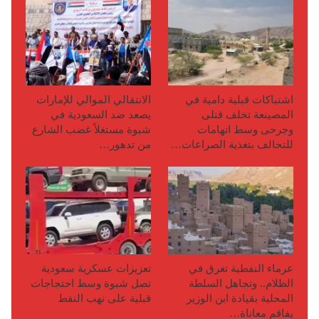
اشتباكات قبلية دامية في
الانتقالي الموالي للإمارات
المصينعة تخلف قتلى
يصعد ضد السعودية في
وجرحى وسط اتهامات
شبوة مستغلاً غضب الشارع
للتحالف بتغذية الصراعات…
من تدهور…
عرماء النفطية تغرق في
تعزيزات عسكرية سعودية
الظلام.. وتجاهل السلطة
تصل شبوة وسط احتجاجات
المحلية بقيادة ابن الوزير
قبلية على نهب النفط
يفاقم معاناة…