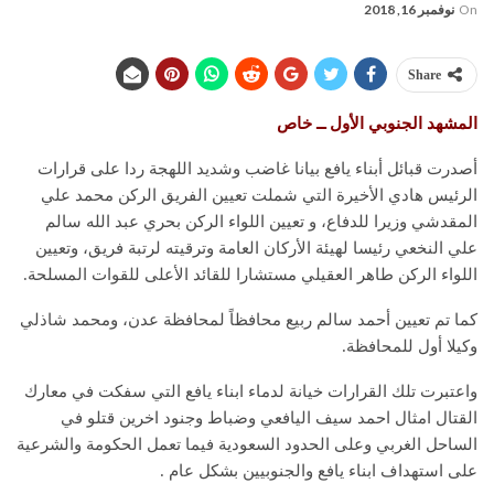
On
نوفمبر 16, 2018
Share
المشهد الجنوبي الأول ــ خاص
أصدرت قبائل أبناء يافع بيانا غاضب وشديد اللهجة ردا على قرارات
الرئيس هادي الأخيرة التي شملت تعيين الفريق الركن محمد علي
المقدشي وزيرا للدفاع، و تعيين اللواء الركن بحري عبد الله سالم
علي النخعي رئيسا لهيئة الأركان العامة وترقيته لرتبة فريق، وتعيين
اللواء الركن طاهر العقيلي مستشارا للقائد الأعلى للقوات المسلحة.
كما تم تعيين أحمد سالم ربيع محافظاً لمحافظة عدن، ومحمد شاذلي
وكيلا أول للمحافظة.
واعتبرت تلك القرارات خيانة لدماء ابناء يافع التي سفكت في معارك
القتال امثال احمد سيف اليافعي وضباط وجنود اخرين قتلو في
الساحل الغربي وعلى الحدود السعودية فيما تعمل الحكومة والشرعية
على استهداف ابناء يافع والجنوبيين بشكل عام .