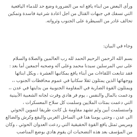
ورأى البعض من ابناء يافع انه من الضرورة وضع حد للدماء اليافعية
التي تسفك في جبهات القتال من اجل اعادة شرعية فاسدة وتمكين
تحالف غادر من السيطرة على الجنوب وثرواته.
وجاء في البيان:
بسم الله الرحمن الرحيم الحمد لله رب العالمين والصلاة والسلام
على نبي المرسلين سيدنا محمد وعلى آله وصحبه أجمعين أما بعد :
فقد تتابعت اللقاءات من أبناء يافع بمكاتبها العشرة ، وبكل ابنائها
ووجهائها الذين يمثلون ثقلا سكانيا في عموم محافظات الجنوب ،،
ويمثلون القوة الضاربة في المقاومة الجنوبية من بدايتها في عدن ،،
ودعمت بالمال والنفس ، يوم فر هادي وفرت لجانه الشعبية الأبينية
التي دعمت بمئات الملايين وسلمت كل سلاح المعسكرات ،
واستسلمت أبين ولم تشهد مقاومة بل كانت طريقا لتموين الحوثي
الى عدن ، وحتى يومنا هذا في الساحل الغربي والبقع وكرش والضالع
ومريس ثمثل يافع القوة الحقيقية التي ردعت العدوان الحوثي ، وكان
من المؤسف بعد هذه التضحيات ان يقوم هادي بوضع المناصب