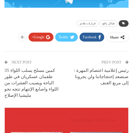
قبائل يافع
قرارات هادي
Google+
Twitter
Facebook
Share
NEXT POST
PREV POST
رئيس إعلامية اعتصام المهرة :
كمين مسلح يسلب اللواء 35
صنصعد إحتجاجاتنا ولن يجرونا
طقمان عسكريان في طور
إلى مربع العنف
الباحة ويصيب العشرات من
اللواء واصابع الإتتهام تتجه نحو
مليشيا الإصلاح
You Might Also Like