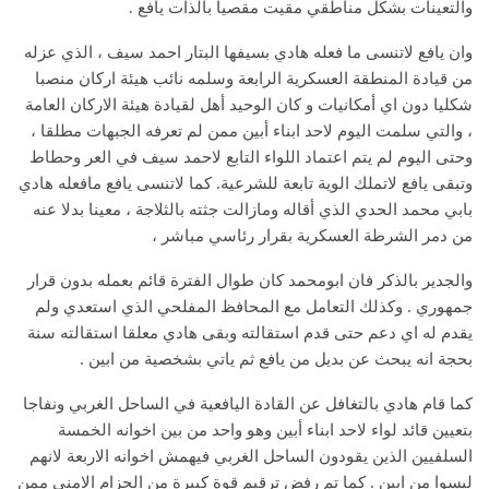
والتعينات بشكل مناطقي مقيت مقصيا بالذات يافع .
وان يافع لاتنسى ما فعله هادي بسيفها البتار احمد سيف ، الذي عزله
من قيادة المنطقة العسكرية الرابعة وسلمه نائب هيئة اركان منصبا
شكليا دون اي أمكانيات و كان الوحيد أهل لقيادة هيئة الاركان العامة
، والتي سلمت اليوم لاحد ابناء أبين ممن لم تعرفه الجبهات مطلقا ،
وحتى اليوم لم يتم اعتماد اللواء التابع لاحمد سيف في العر وحطاط
وتبقى يافع لاتملك الوية تابعة للشرعية. كما لاتنسى يافع مافعله هادي
بابي محمد الحدي الذي أقاله ومازالت جثته بالثلاجة ، معينا بدلا عنه
من دمر الشرطة العسكرية بقرار رئاسي مباشر ،
والجدير بالذكر فان ابومحمد كان طوال الفترة قائم بعمله بدون قرار
جمهوري . وكذلك التعامل مع المحافظ المفلحي الذي استعدي ولم
يقدم له اي دعم حتى قدم استقالته وبقى هادي معلقا استقالته سنة
بحجة انه يبحث عن بديل من يافع ثم ياتي بشخصية من ابين .
كما قام هادي بالتغافل عن القادة اليافعية في الساحل الغربي ونفاجا
بتعيين قائد لواء لاحد ابناء أبين وهو واحد من بين اخوانه الخمسة
السلفيين الذين يقودون الساحل الغربي فيهمش اخوانه الاربعة لانهم
ليسوا من ابين . كما تم رفض ترقيم قوة كبيرة من الحزام الامني ممن