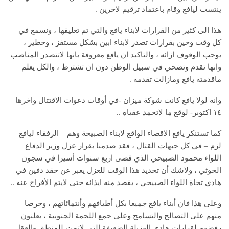
ينتسب ليافع وقام باعتماد ترقيم لاخرين .
هذا الى كثير من القرارات لابناء يافع والتي تم تعليقها ، ونسمع في
كل وقت وحين بقرارات تصدر لابناء ابين بشكل مستفز ، وخطير ،
يوجب الوقوف ازائه ، والتاكيد ان يافع معروفة بانها لاتتصدر المناصب
وانها تقدم وتضحي في سبيل الوطن دون ان تشترط ، والكل يعلم
ماقدمته يافع ومازالت تقدمه .
وانه لولا يافع كانت شوكة ميزان -في أوقات دعوات الاقتتال واخرها
١٤ اكتوبر- لوقع ما لاتحمد عقباه ..
كما تستنكر يافع الاقصاء الواقع لابناء الصبيحة وهم – الرفقاء ليافع
لزم – في كل جبهات القتال ، فقد صدمنا بقرار عزل وزير الدفاع
اللواء محمود الصبيحي الذي قصى اربع سنوات أسيرا في سجون
الحوثي ، ولاشك أن تحديد هذا الوقت للعزل يعبر عن حقد دفين في
هادي تجاة اللواء الصبيحي ، يقصد منه ايذائه حتى لايتم الأفراج عنه ..
وعلى هذا فان أبناء يافع جميعا بكل أطيافهم وأنتمائاتهم ، وحرصا
منهم على التصالح والتسامح وعلى جمع اللحمة الجنوبية ، يعلنون
رفضهم لقرارات هادي الهزيلة الضعيفة التي لاتمت للمنطق والعقل