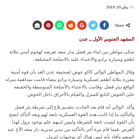
On
يناير 20, 2019
Share
المشهد الجنوبي الأول ــ عدن
شكى مواطن من ابناء بئر فضل بدار سعد تعرضه لهجوم أمني بثلاثة
اطقم وسيارة برادو والاعتداء عليه بالاسلحة المختلفة .
وقال المواطن الوالي كاكو عوض لصحيفة عدن الغد بأن قوة أمنية
معززة بثلاثة أطقم عسكرية وسيارة برادو بيضاء قامت بمداهمة منزله
الواقع ببئر فضل ،وقامت بالاعتداء بالأسلحة المتوسطة والخفيفة
على الحوش التابع للمنزل والقيام بالأحراق داخل الحوش.
وأكد الوالي أنه قام بعد الحادث بتقديم بلاغ إلى شرطة بئر فضل
والتأكيد ما إذا كانت هذه القوة العسكرية تابعة لهم وبعد التأكد اتضح
بأن القوة ليست تابعة للشرطة وليس لديهم علم بوجود نزول لهذا
الغرض ،فيما قام مرة أخر بالتأكيد من مدير مديرية دار سعد الأخ عبد
المنعم وأفاد بأنه ليس هناك أي توجيهات لنزول.