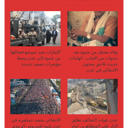
وفاة معتقل من شبوة بعد
الإمارات تعيد تموضع فصائلها
سنوات من الغياب.. اتهامات
من شبوة إلى عدن وسط
جديدة تلاحق سجون
مؤشرات تصعيد جديدة
الانتقالي في عدن
عدن..قوات التحالف تطلق
الانتقالي يحشد جماهيره في
النار على المتظاهرين امام
عدن تلبية لعيدروس الزبيدي