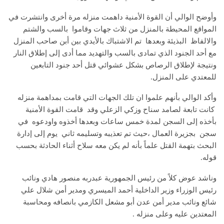
وأوضح الوالي أن القوة الأمنية داهمت منزله مرة أخرى وانتشرت في
المواقع المحيطة بالمنزل من ثلاث جهات وقاموا بالسب والشتم
والالفاظ البذيئة وبعدها تم الاشتباك بالأيدي بين أبن صاحب المنزل
مع أحد الجنود الذي تمادى بالسب والتهديد مما أدى إلى إطلاق النار
ونتيجة لإطلاق الرصاص بشكل عشوائي قتل أحد جنود التابعين
للمعتدي على المنزل.
وأكد الوالي بأنهم علموا ان تلك الجهات التي قامت بمداهمة منزله
كانت تابعة لصامد سناح وزكي الزعلي وقد قامت القوة الأمنية
بأخذه إلى السجن لمدة خمس ساعات وبعدها أخذوه واودعوه في
سجن بجزيرة العمال ،حيث تم تعذيبه وتسليمه ثاني يوم إلى إدارة
البحث بتهمة القتل علماً بأنه لم يكن معه سلاح أثناء الحادثة بحسب
قوله.
وناشد عوض كلاً من رئيس الجمهورية عبدربه منصور هادي ونائب
رئيس الوزراء وزير الداخلية أحمد الميسري ومدير أمن شلال علي
شائع ونائب مدير أمن عدن أبو مشعل الكازمي بانصافه ومحاسبة
المعتدين عليه وعلى منزله .