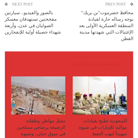
NEXT POST
PREV POST
محافظ حضرموت”بن بريك”
بالصور والفيديو.. سيارتين
يوجه رساله حارة لقيادة
مفخختين تستهدفان معسكر
المنطقة العسكرية الأولى بعد
الصولبان في عدن، وأربعة
الإغتيالات التي شهدتها مدينة
شهداء حصيلة أولية للإنفجارين
القطن
You Might Also Like
السعودية تطيح بقيادات
مقتل مواطن وطفلته
موالية للإمارات في شبوة
الرضيعة برصاص مسلحين
تمهيداً لنهب النفط
في سوق حبان.. وشبوة