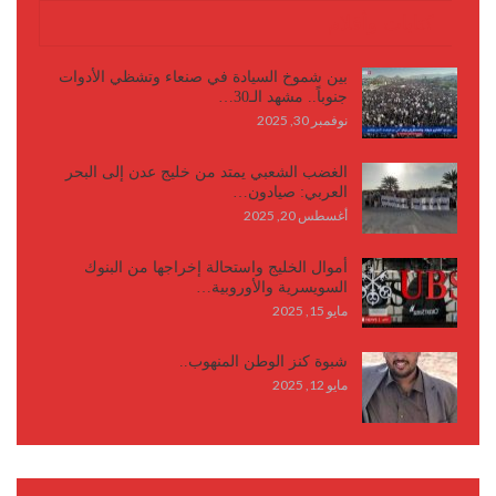
كتابات وأقلام
بين شموخ السيادة في صنعاء وتشظي الأدوات
جنوباً.. مشهد الـ30…
نوفمبر 30, 2025
الغضب الشعبي يمتد من خليج عدن إلى البحر
العربي: صيادون…
أغسطس 20, 2025
أموال الخليج واستحالة إخراجها من البنوك
السويسرية والأوروبية…
مايو 15, 2025
شبوة كنز الوطن المنهوب..
مايو 12, 2025