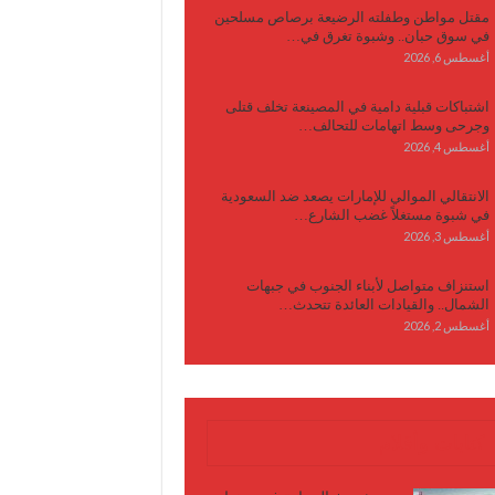
مقتل مواطن وطفلته الرضيعة برصاص مسلحين
في سوق حبان.. وشبوة تغرق في…
أغسطس 6, 2026
اشتباكات قبلية دامية في المصينعة تخلف قتلى
وجرحى وسط اتهامات للتحالف…
أغسطس 4, 2026
الانتقالي الموالي للإمارات يصعد ضد السعودية
في شبوة مستغلاً غضب الشارع…
أغسطس 3, 2026
استنزاف متواصل لأبناء الجنوب في جبهات
الشمال.. والقيادات العائدة تتحدث…
أغسطس 2, 2026
كتابات وأقلام