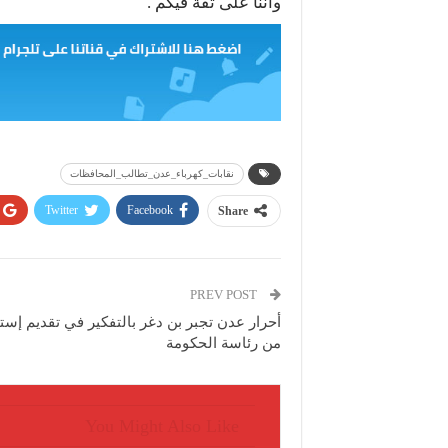
واننا على ثقة فيكم .
نقابات_كهرباء_عدن_تطالب_المحافظات
Twitter
Facebook
Share
PREV POST
أحرار عدن تجبر بن دغر بالتفكير في تقديم إستق
من رئاسة الحكومة
You Might Also Like