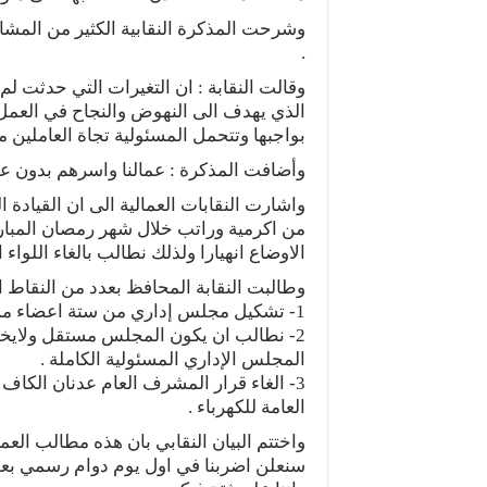
وشرحت المذكرة النقابية الكثير من المشا
.
وقالت النقابة : ان التغيرات التي حدثت لم ت
الذي يهدف الى النهوض والنجاح في العمل 
بواجبها وتتحمل المسئولية تجاة العاملين ممث
وأضافت المذكرة : عمالنا واسرهم بدون عي
واشارت النقابات العمالية الى ان القياد
من اكرمية وراتب خلال شهر رمصان المبارك
الاوضاع انهيارا ولذلك نطالب بالغاء اللواء
وطالبت النقابة المحافظ بعدد من النقاط اه
1- تشكيل مجلس إداري من ستة اعضاء مشهود لهم بالكفاءة بدلا من هذه القيادة .
2- نطالب ان يكون المجلس مستقل ولايخض
المجلس الإداري المسئولية الكاملة .
3- الغاء قرار المشرف العام عدنان الكا
العامة للكهرباء .
واختتم البيان النقابي بان هذه مطالب العم
سنعلن اضربنا في اول يوم دوام رسمي بعد