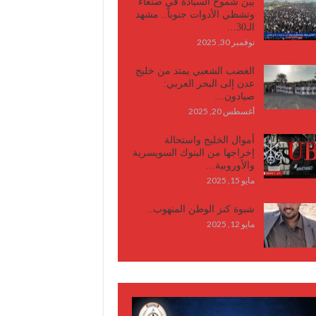
بين شموخ السيادة في صنعاء
وتشظي الأدوات جنوباً.. مشهد
الـ30…
نوفمبر 30, 2025
الغضب الشعبي يمتد من خليج
عدن إلى البحر العربي:
صيادون…
أغسطس 20, 2025
أموال الخليج واستحالة
إخراجها من البنوك السويسرية
والأوروبية…
مايو 15, 2025
شبوة كنز الوطن المنهوب..
مايو 12, 2025