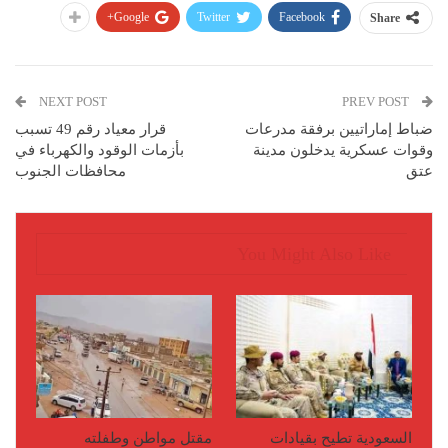
Google+
Twitter
Facebook
Share
NEXT POST
PREV POST
ضباط إماراتيين برفقة مدرعات
قرار معياد رقم 49 تسبب
وقوات عسكرية يدخلون مدينة
بأزمات الوقود والكهرباء في
عتق
محافظات الجنوب
You Might Also Like
السعودية تطيح بقيادات
مقتل مواطن وطفلته