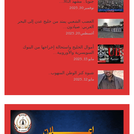
جنوباً.. مشهد الـ30…
نوفمبر 30, 2025
الغضب الشعبي يمتد من خليج عدن إلى البحر
العربي: صيادون…
أغسطس 20, 2025
أموال الخليج واستحالة إخراجها من البنوك
السويسرية والأوروبية…
مايو 15, 2025
شبوة كنز الوطن المنهوب..
مايو 12, 2025