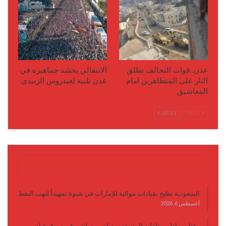
عدن..قوات التحالف تطلق
الانتقالي يحشد جماهيره في
النار على المتظاهرين امام
عدن تلبية لعيدروس الزبيدي
المعاشيق
NEXT
PREV
آخر الأخبار
السعودية تطيح بقيادات موالية للإمارات في شبوة تمهيداً لنهب النفط
أغسطس 6, 2026
مقتل مواطن وطفلته الرضيعة برصاص مسلحين في سوق حبان..