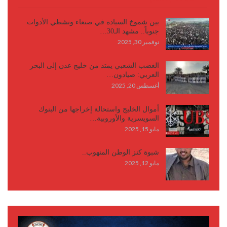
بين شموخ السيادة في صنعاء وتشظي الأدوات
جنوباً.. مشهد الـ30…
نوفمبر 30, 2025
الغضب الشعبي يمتد من خليج عدن إلى البحر
العربي: صيادون…
أغسطس 20, 2025
أموال الخليج واستحالة إخراجها من البنوك
السويسرية والأوروبية…
مايو 15, 2025
شبوة كنز الوطن المنهوب..
مايو 12, 2025