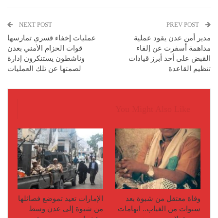
NEXT POST
PREV POST
مدير أمن عدن يقود عملية
عمليات إخفاء قسري تمارسها
مداهمة أسفرت عن إلقاء
قوات الحزام الأمني بعدن
القبض على أحد أبرز قيادات
وناشطون يستنكرون إدارة
تنظيم القاعدة
لصمتها عن تلك العمليات
You Might Also Like
وفاة معتقل من شبوة بعد
الإمارات تعيد تموضع فصائلها
سنوات من الغياب.. اتهامات
من شبوة إلى عدن وسط