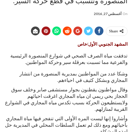
المنصورة وتتسبب في قطع حركة السير.
On
أغسطس 27, 2016
Share
المشهد الجنوبي الأول/خاص
تدفقت مياة الصرف الصحي في شوارع المنصورة الرئيسية
والفرعية مما تسببت بعرقلة سير وحركة المواطنين.
وشكا عدد من المواطنين بمديرية المنصورة من انتشار
المجاري وبشكل كثيف في احياءهم.
وقال مواطنون يقطنون بجوار مستشفى صابر وخلف سوق
الحجاز بحي ريمي ان مياه المجاري اغرقت احيائهم
ولايستطيعون الحركة بسبب تكدس مياه المجاري في الشوارع
القريبة لمنازلهم.
وأشاروا إنها ليست المره الأولى التي تنفجر فيها مياة المجاري
بأحيائهم ومع ذلك لم تعمل السلطات المحلي في المديرية حل
لهذه المشكلة.