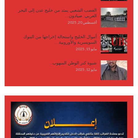
الغضب الشعبي يمتد من خليج عدن إلى البحر
العربي: صيادون…
أغسطس 20, 2025
أموال الخليج واستحالة إخراجها من البنوك
السويسرية والأوروبية…
مايو 15, 2025
شبوة كنز الوطن المنهوب..
مايو 12, 2025