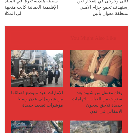
قتلى وجرحى في إنفجار لغن
سفينة هنديية تغرق في المياه
إستهدف تجمع حزام الامني
الإقليمية العمانية كانت متجهة
بمنطقة معوان بأبين
الى المكلا
You Might Also Like
وفاة معتقل من شبوة بعد
الإمارات تعيد تموضع فصائلها
سنوات من الغياب.. اتهامات
من شبوة إلى عدن وسط
جديدة تلاحق سجون
مؤشرات تصعيد جديدة
الانتقالي في عدن