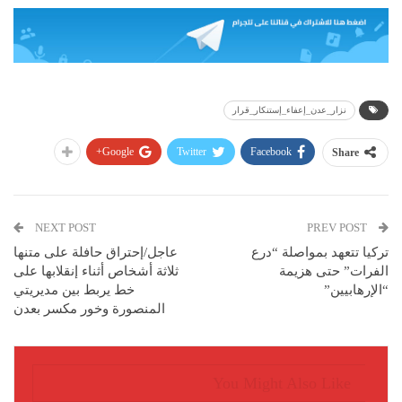
نزار_عدن_إعفاء_إستنكار_قرار
Google+
Twitter
Facebook
Share
NEXT POST
PREV POST
تركيا تتعهد بمواصلة “درع
عاجل/إحتراق حافلة على متنها
الفرات” حتى هزيمة
ثلاثة أشخاص أثناء إنقلابها على
“الإرهابيين”
خط يربط بين مديريتي
المنصورة وخور مكسر بعدن
You Might Also Like