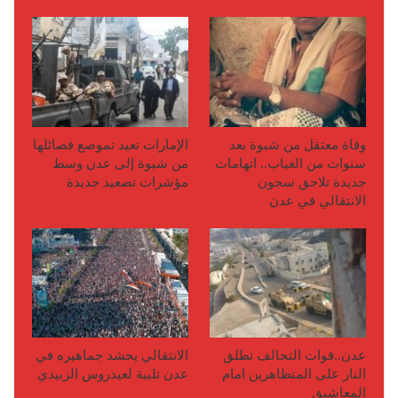
وفاة معتقل من شبوة بعد
الإمارات تعيد تموضع فصائلها
سنوات من الغياب.. اتهامات
من شبوة إلى عدن وسط
جديدة تلاحق سجون
مؤشرات تصعيد جديدة
الانتقالي في عدن
عدن..قوات التحالف تطلق
الانتقالي يحشد جماهيره في
النار على المتظاهرين امام
عدن تلبية لعيدروس الزبيدي
المعاشيق