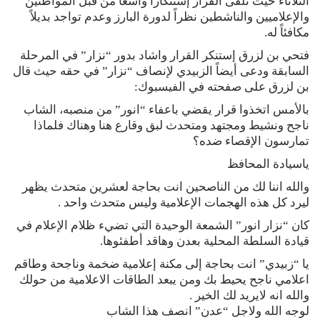
الثلاثاء حيث تلقى القرار إستنكاراً واسعاً من قبل المواطنين
والإعلاميين والناشطين نظراً لدورة البارز وعدم تواجد بديلاً
مكافئاً له.
فتحي بن لزرق إستنكر القرار واشاد بدور “نزار” في المرحلة
السابقة ودعى أيضاً الزبيدي لإنصاف “نزار” في حقه حيث قال
بن لزرق على صفحته في الفيسبوك:
بالأمس اتخذوا قرار يقضي باعفاء “انور” من منصبه، الشاب
ناجح ونشيط ومجتهد ومتحدث لبق وقارع هنا وهناك فلماذا
تمارسون الإقصاء ضده؟
ياسيادة المحافظ
والله اننا لك من الناصحين انت بحاجة لعشرين متحدث يظهر
ليرد كل هذه الهجمات الإعلامية وليس متحدث واحد .
كان “نزار انور” الشمعة الوحيدة التي تضيء ظلام الإعلام في
قيادة السلطة المحلية بعدن وهاقد أطفئوها.
يا “زبيدي” انت بحاجة إلى مكنة إعلامية ضخمة وناجحة وطاقم
اعلامي ناجح يحيط بك ومن يبعد الطاقات الاعلامية من حولك
والله انه لايريد لك الخير .
لوجه الله ولاجل “عدن” انصف هذا الشاب