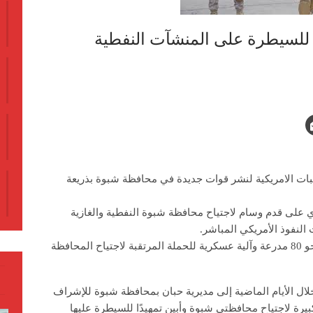
للسيطرة على المنشآت النفطية
ات الامريكية لنشر قوات جديدة في محافظة شبوة بذريعة
 على قدم وسام لاجتياح محافظة شبوة النفطية والغازية
لنفوذ الأمريكي المباشر.
وأوضحت المصادر أن القوات الأمريكية تجهز نحو 80 مدرعة وآلية عسكرية للحملة المرتقبة لاجتياح المحافظة
لال الأيام الماضية إلى مديرية حبان بمحافظة شبوة للإشراف
رة لاجتياح محافظتي شبوة وأبين تمهيدًا للسيطرة عليها