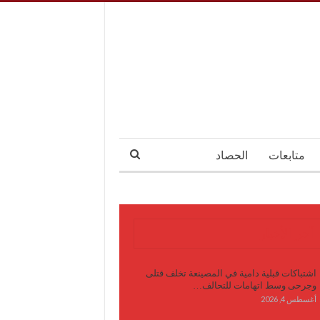
متابعات
الحصاد
آخر الأخبار
اشتباكات قبلية دامية في المصينعة تخلف قتلى
وجرحى وسط اتهامات للتحالف…
أغسطس 4, 2026