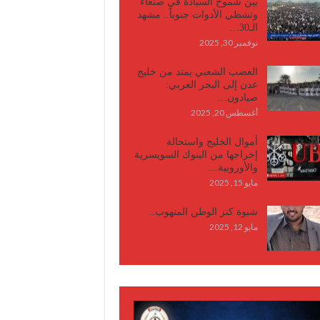
بين شموخ السيادة في صنعاء
وتشظي الأدوات جنوباً.. مشهد
الـ30…
نوفمبر 30, 2025
الغضب الشعبي يمتد من خليج
عدن إلى البحر العربي:
صيادون…
أغسطس 20, 2025
أموال الخليج واستحالة
إخراجها من البنوك السويسرية
والأوروبية…
مايو 15, 2025
شبوة كنز الوطن المنهوب..
مايو 12, 2025