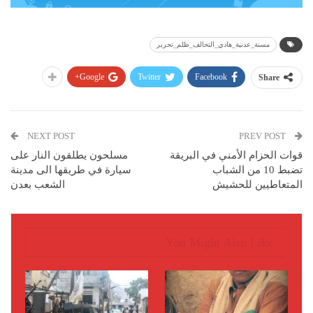
مسنة_عدنية_هادي_التحالف_ظلم_تحرير
Google+
Twitter
Facebook
Share
NEXT POST
PREV POST
قوات الحزام الأمني في البريقة
مسلحون يطلقون النار على
تضبط 10 من الشباب
سيارة في طريقها الى مدينة
المتعاطيين للحشيش
الشعب بعدن
You Might Also Like