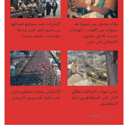
وفاة معتقل من شبوة بعد
الإمارات تعيد تموضع فصائلها
سنوات من الغياب.. اتهامات
من شبوة إلى عدن وسط
جديدة تلاحق سجون
مؤشرات تصعيد جديدة
الانتقالي في عدن
عدن..قوات التحالف تطلق
الانتقالي يحشد جماهيره في
النار على المتظاهرين امام
عدن تلبية لعيدروس الزبيدي
المعاشيق
NEXT
PREV