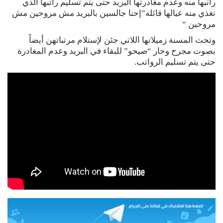
راتبها منه وعدم مغادرتها البريد حتى يتم تسليم راتبها الذي
تغذي منه عيالها قائله”إحنا جالسين بالبريد مش مروحين مش
مروحين “
وتحث المسنة زميلاتها اللاتي جئن لإستلام مرتباتهن أيضاً
بصوت مجرح وحار “صيحو” للبقاء في البريد وعدم المغادرة
حتى يتم تسليم الرواتب.