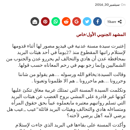
On
سبتمبر 30, 2016
Share
المشهد الجنوبي الأول/خاص
إعتبرت سيدة مسنة عدنية في فيديو مصور لها أثناء قدومها
لإستلام راتبها المقطوع منذ 27يوماً في أحد هيئات البريد
بمحافظة عدن أن هادي والتحالف لم يحررو عدن والجنوب من
الشماليين وإنما زجو بهم في رحم المعاناه حسب قولها.
وقالت السيدة:يخافو الله ورسوله …هم يقولو من شاننا
وحررونا …هم ماحررونا .. هم الا ظلمونا وتعبونا .
وتكلمت السيدة المسنة التي تمتلك عربية معاق تتكئ عليها
كونها غير قادرة على المشي بروح الغضب عن هيئات البريد
التي تسلم رواتبهم معتبره مايعملوه عيباً بحق حقوق المرأه
ومتساءله هادي والتحالف وهيئات البريد قائلة”عيب ,,عيب هل
يرضي لأمه ؟هل يرضي لأخته؟
وأكدت المسنة على بقاءها في البريد الذي جاءت لإستلام