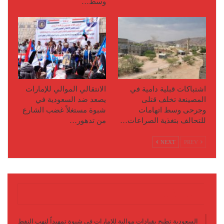
وسط…
اشتباكات قبلية دامية في
الانتقالي الموالي للإمارات
المصينعة تخلف قتلى
يصعد ضد السعودية في
وجرحى وسط اتهامات
شبوة مستغلاً غضب الشارع
للتحالف بتغذية الصراعات…
من تدهور…
NEXT
PREV
آخر الأخبار
السعودية تطيح بقيادات موالية للإمارات في شبوة تمهيداً لنهب النفط