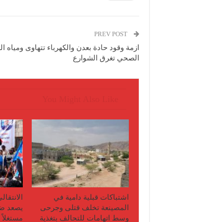
PREV POST
ازمة وقود حادة بعدن والكهرباء تتهاوى ومياه 
الصحي تغرق الشوارع
You Might Also Like
اشتباكات قبلية دامية في
الانتقال
المصينعة تخلف قتلى وجرحى
يصعد ضد
وسط اتهامات للتحالف بتغذية
مستغلاً