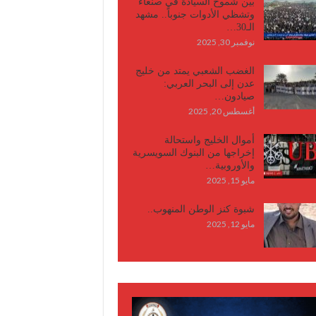
بين شموخ السيادة في صنعاء
وتشظي الأدوات جنوباً.. مشهد
الـ30…
نوفمبر 30, 2025
الغضب الشعبي يمتد من خليج
عدن إلى البحر العربي:
صيادون…
أغسطس 20, 2025
أموال الخليج واستحالة
إخراجها من البنوك السويسرية
والأوروبية…
مايو 15, 2025
شبوة كنز الوطن المنهوب..
مايو 12, 2025