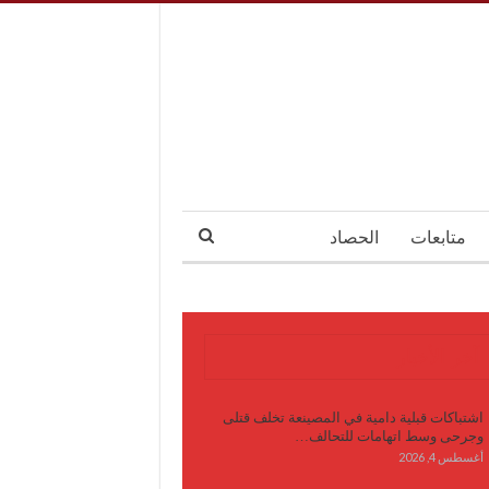
متابعات
الحصاد
آخر الأخبار
اشتباكات قبلية دامية في المصينعة تخلف قتلى
وجرحى وسط اتهامات للتحالف…
أغسطس 4, 2026