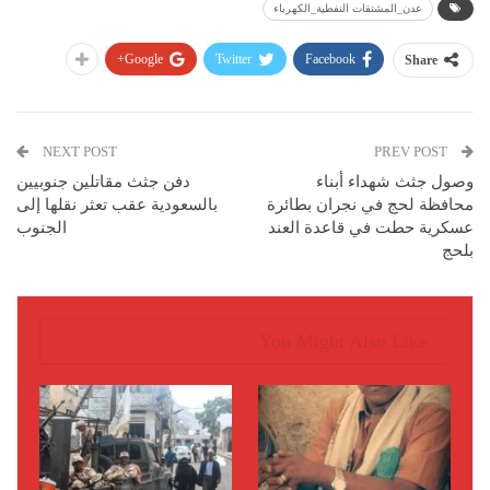
عدن_المشتقات النفطية_الكهرباء
Google+
Twitter
Facebook
Share
NEXT POST
PREV POST
وصول جثث شهداء أبناء
دفن جثث مقاتلين جنوبيين
محافظة لحج في نجران بطائرة
بالسعودية عقب تعثر نقلها إلى
عسكرية حطت في قاعدة العند
الجنوب
بلحج
You Might Also Like