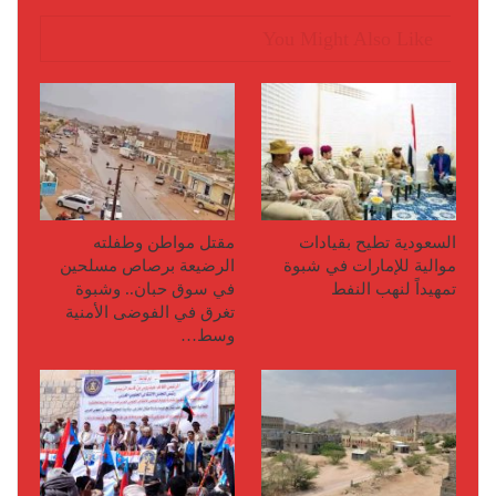
You Might Also Like
السعودية تطيح بقيادات
مقتل مواطن وطفلته
موالية للإمارات في شبوة
الرضيعة برصاص مسلحين
تمهيداً لنهب النفط
في سوق حبان.. وشبوة
تغرق في الفوضى الأمنية
وسط…