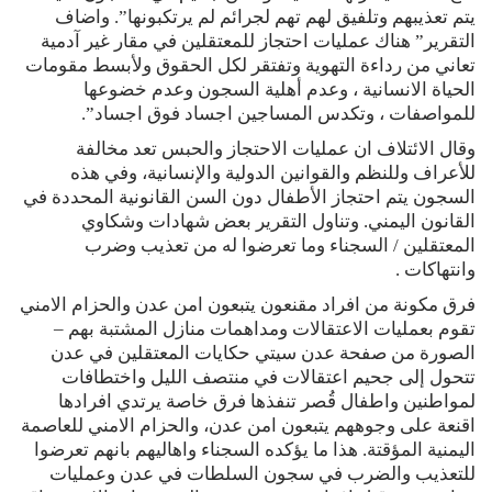
يتم تعذيبهم وتلفيق لهم تهم لجرائم لم يرتكبونها”. واضاف
التقرير” هناك عمليات احتجاز للمعتقلين في مقار غير آدمية
تعاني من رداءة التهوية وتفتقر لكل الحقوق ولأبسط مقومات
الحياة الانسانية ، وعدم أهلية السجون وعدم خضوعها
للمواصفات ، وتكدس المساجين اجساد فوق اجساد”.
وقال الائتلاف ان عمليات الاحتجاز والحبس تعد مخالفة
للأعراف وللنظم والقوانين الدولية والإنسانية، وفي هذه
السجون يتم احتجاز الأطفال دون السن القانونية المحددة في
القانون اليمني. وتناول التقرير بعض شهادات وشكاوي
المعتقلين / السجناء وما تعرضوا له من تعذيب وضرب
وانتهاكات .
فرق مكونة من افراد مقنعون يتبعون امن عدن والحزام الامني
تقوم بعمليات الاعتقالات ومداهمات منازل المشتبة بهم –
الصورة من صفحة عدن سيتي حكايات المعتقلين في عدن
تتحول إلى جحيم اعتقالات في منتصف الليل واختطافات
لمواطنين واطفال قُصر تنفذها فرق خاصة يرتدي افرادها
اقنعة على وجوههم يتبعون امن عدن، والحزام الامني للعاصمة
اليمنية المؤقتة. هذا ما يؤكده السجناء واهاليهم بانهم تعرضوا
للتعذيب والضرب في سجون السلطات في عدن وعمليات