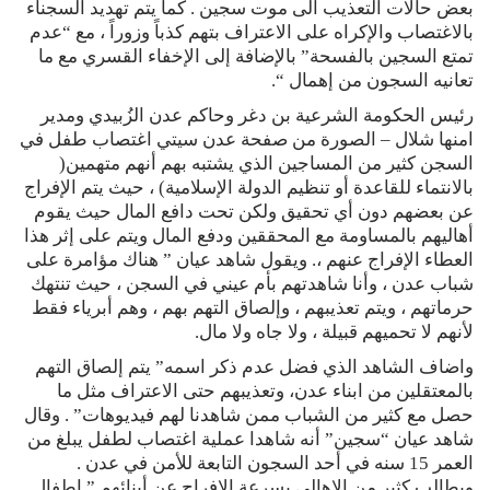
بعض حالات التعذيب الى موت سجين . كما يتم تهديد السجناء
بالاغتصاب والإكراه على الاعتراف بتهم كذباً وزوراً ، مع “عدم
تمتع السجين بالفسحة” بالإضافة إلى الإخفاء القسري مع ما
تعانيه السجون من إهمال “.
رئيس الحكومة الشرعية بن دغر وحاكم عدن الزُبيدي ومدير
امنها شلال – الصورة من صفحة عدن سيتي اغتصاب طفل في
السجن كثير من المساجين الذي يشتبه بهم أنهم متهمين(
بالانتماء للقاعدة أو تنظيم الدولة الإسلامية) ، حيث يتم الإفراج
عن بعضهم دون أي تحقيق ولكن تحت دافع المال حيث يقوم
أهاليهم بالمساومة مع المحققين ودفع المال ويتم على إثر هذا
العطاء الإفراج عنهم ،. ويقول شاهد عيان ” هناك مؤامرة على
شباب عدن ، وأنا شاهدتهم بأم عيني في السجن ، حيث تنتهك
حرماتهم ، ويتم تعذيبهم ، وإلصاق التهم بهم ، وهم أبرياء فقط
لأنهم لا تحميهم قبيلة ، ولا جاه ولا مال.
واضاف الشاهد الذي فضل عدم ذكر اسمه” يتم إلصاق التهم
بالمعتقلين من ابناء عدن، وتعذيبهم حتى الاعتراف مثل ما
حصل مع كثير من الشباب ممن شاهدنا لهم فيديوهات” . وقال
شاهد عيان “سجين” أنه شاهدا عملية اغتصاب لطفل يبلغ من
العمر 15 سنه في أحد السجون التابعة للأمن في عدن .
ويطالب كثير من الاهالي بسرعة الإفراج عن أبنائهم ” اطفال