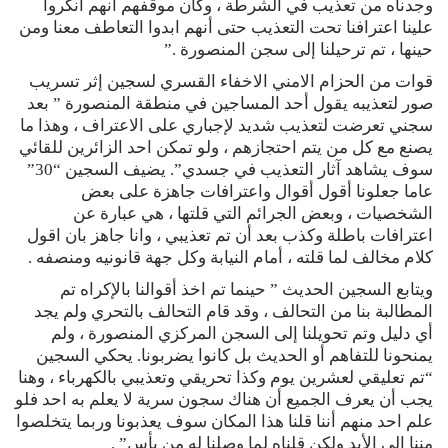
وجدناه من تعذيب في الشرطة ، وكان موقفهم أنهم أنكروا
علينا اعترافنا تحت التعذيب حتى أنهم ابدوا التعاطف معنا ومن
حينها ، تم ترحيلنا إلى سجن المنصورة .”
قوات من الحزام الامني الاخفاء القسري لسجين إثر تسريب
صور لتعذيبه يقول أحد المساجين في منطقة المنصورة ” بعد
سجني تعرضت لتعذيب شديد لإجباري على الاعتراف ، وهذا ما
يصنع مع كل من يتم احتجازهم ، ولو تمكن احد الزائرين للقائي
سوف يشاهد آثار التعذيب في جسدي”. يضيف السجين “30”
عاما جعلونا أقول أقوال واعترافات جاهزة على بعض
الشخصيات ، وبعض الجرائم التي قلتها ، هي عبارة عن
اعترافات باطلة وكذب بعد أن تم تعذيبي ، وانا جاهز بان اقول
كلام مخالف لما قلته ، أمام النيابة وكل جهة قانونيه ومنصفه .
ويتابع السجين الحديث ” حينما تم اخذ أقوالنا بالإكراه تم
المطالبة بنا من التحالف ، وقد قام التحالف بالتحري ولم يجد
أي دليل وتم تحويلنا إلى السجن المركزي المنصورة ، ولم
يمنحونا للتفاهم أو الحديث بل كانوا يضربونا. يحكي السجين
“تم تعليقي لعشرين يوم وكذا تحريقي وتعذيبي بالكهرباء ، وهنا
يجب أن يعرف الجميع أن هناك سجون سرية لا يعلم به احد فلو
علم احد منهم أننا قلنا هذا المكان سوف يعذبونا وربما يتخلصوا
مننا إلى الأبد ولكن قلناه لما وصلنا له من يأس” .