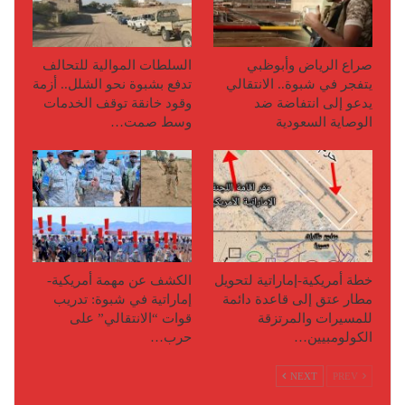
صراع الرياض وأبوظبي
السلطات الموالية للتحالف
يتفجر في شبوة.. الانتقالي
تدفع بشبوة نحو الشلل.. أزمة
يدعو إلى انتفاضة ضد
وقود خانقة توقف الخدمات
الوصاية السعودية
وسط صمت…
خطة أمريكية-إماراتية لتحويل
الكشف عن مهمة أمريكية-
مطار عتق إلى قاعدة دائمة
إماراتية في شبوة: تدريب
للمسيرات والمرتزقة
قوات “الانتقالي” على
الكولومبيين…
حرب…
NEXT
PREV