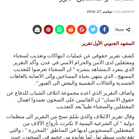
Last updated
نوفمبر 27, 2016
Share
المشهد الجنوبي الأول/تقرير
كشف تقرير حقوقي عن عمليات انتهاكات وتعذيب لسجناء
ومعتقلين لدى الامن والحزام الامني في عدن. وأكد التقرير
الذي ينفرد الـمشاهد بنشره ” ان السجناء تعرضوا للتعذيب
الممنهج ، الذي ينتهي بحياة المساجين وإلى الاصابة بالعاهات
الجسدية والحالات النفسية والبعض الى القبور”.
واضاف التقرير الذي اعده مجموعة ائتلاف الشباب للدفاع عن
حقوق الانسان” ان القائمين على السجون تعمدوا اهمال
المعتقلين والسجناء طبيا ًبعد التعذيب.
وقال تقرير الائتلاف والذي سُلمَ نسخ من التقرير الى منظمات
دولية ” ان الشرعية اليمنية لا تكترث بأرواح الآلاف من
المعتقلين المسجونين لديها في المناطق “المحررة ” ، والتي
تقع تحت سيطرتها ، لما يعانوه من جحيم في السجون، حيث