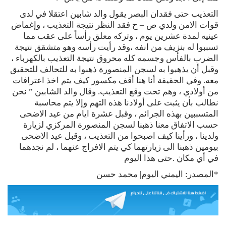
التعذيب حتى فقدان البصر يقول والد شابين اعتقلا في لدى
قوات الامن ولدي ص – ح فقد النظر نتيجة التعذيب ، وإغماض
عينيه لمدة عشرين يوم ، وتركه معلق رأساً على عقب مما
تسببوا له بنزيف من انفه ،وقد رأيت رأسه وهو متشقق نتيجة
الضرب بالفأس وجسمه كله محروق نتيجة التعذيب بالكهرباء ،
وقبل أن يذهبوا به لسجن المنصورة ذهبوا به للتحالف للتحقيق
معه. وفي الحقيقة أنا هنا أقف مكسور كيف يتم اخذ اعترافات
من أولادي ، وهم تحت وقع التعذيب. وقال والد الشابين ” نحن
نطالب بأن يثبت على أولادنا هذه التهم وإلا يتم محاسبة
المتسببين بهذه الجرائم ، وقبل عشرة ايام من عيد الاضحى
حسب الاتفاق معنا ذهبنا لسجن المنصورة المركزي لزيارة
ولدينا ، ورأينا كيف اصبحوا من التعذيب ، وقبل عيد الاضحى
بيومين ذهبنا الى زيارتهما كي يتم الافراج عنهما ، لم نجدهما
في أي مكان .حتى هذا اليوم
*المصدر: اليمني اليوم| محمد حسن