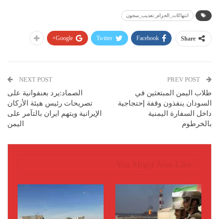
انتهاكات_الحزام_تعذيب_سجون
Google+
Twitter
Facebook
Share
NEXT POST
PREV POST
طلاب اليمن المبتعثين في
الصماد:يرد بعنفوانية على
السودان ينفذون وقفة إحتجاجية
تصريحات رئيس هيئة الأركان
داخل السفارة اليمنية
الإيرانية ويتهم ايران بالتآمر على
بالخرطوم
اليمن
You Might Also Like