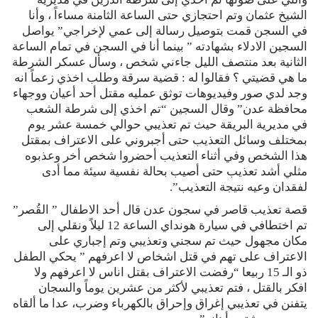
الشيخ عثمان وتم احتجازي حتى الساعة الثامنة مساءاً ، وأنا
في السجن قمت بتوصيل رسالة إلى عمي لإخراجي” يواصل
السجين الادلاء بشهادته ” بينما أنا في السجن في تمام الساعة
الثانية بعد منتصف الليل جاءني شخص ، وسأل عسكر الشرطة
ما هي قضيتي ؟ فقالوا له : قضية سرقة وطلب اخذي زعماً انه
وجد لدي صور وفيديوهات توثق عمليه مقتل أحد أعيان ووجهاء
محافظة عدن” وقال السجين “تم اخذي إلى شرطة الشعب
في مديرية البريقة حيث تم تعذيبي حوالي خمسة عشر يوم
بمختلف وسائل التعذيب حتى أجبروني على الاعتراف بمقتل
هذا الشخص وفي أثناء التعذيب أحضروا شخص أخر وعذبوه
مثلي أشد تعذيب حتى أصيب بحالة نفسية سيئة مما أدى
لفقدان وعيه نتيجة التعذيب”.
قصة تعذيب قاصر في سجون عدن قال أحد الاطفال ” القُصر”
تم اختطافي في سيارة هونداي الساعة 12 ليلاً ونقلي إلى
مكان مجهول حيث تم سجني وتعذيبي وتم إجباري على
الاعتراف على تهم في قتل اشخاص لا اعرفهم ” يحكي الطفل
ذو الـ 15 ربيعا “رفضت الاعتراف بقتل اناس لا اعرفهم ولا
افكر بالقتل ، فتم تعذيبي لأكثر من عشرين يوماً والسجان
يتفنن في تعذيبي إغراق وإحراق بالكهرباء وضرب، عدا ما ألقاه