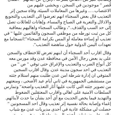
قُصر ” موجودين في السجن ، ويخشى عليهم من
الاغتصاب….. وغيرها من المعاملات السيئة. وفاة سجين إثر
التعذيب قال بعض السجناء انهم تعرضوا الى التعذيب والتجويع
والاذلال والتعرية في الصباح والمساء، وإهانات للعائلات تصل
إلى حد السب والقذف..”، وطالب السجناء واهاليهم بمعاقبة
كل من ثبت تورطه من موظفي السجون والقائمين عليها ” في
تعذيب أو إساءة معاملة أو المس بكرامة السجناء”؛انسجاما مع
تعهدات اليمن الدولية حول مناهضة التعذيب”.
وقال اقارب أحد السجناء أن ابنهم تعرض للاختطاف والسجن
على يد بعض رجال الأمن في محافظة عدن وقد مورس معه
كل أنواع الضرب والتعذيب والإغراق حتى توفي ” ص ” من
التعذيب في احد سجون مدينة عدن. وقال اقارب السجين
المتوفي ان إدارة شرطة امن عدن طلبت منهم استلام جثته
من مستشفى الجمهورية في ثاني أيام عيد الأضحى ، ومنعتهم
من تصوير جثته التي كانت عليها أثار التعذيب واضحة” وتمارس
السلطات الامنية على اهالي واقارب المعتقلين الضغوط
والتهديد فيما يخص الحديث مع أي أحد بشأن ما حدث لأبنائهم.
إغماء وإصابة بحالة نفسية إثر تعذيب وقال احد المسجونين ”
حصلت لي مشكلة عادية في أحدى مديريات عدن مع شباب
والتي على ضوئها تم أخذي إلى شرطة الدرين في مديرية