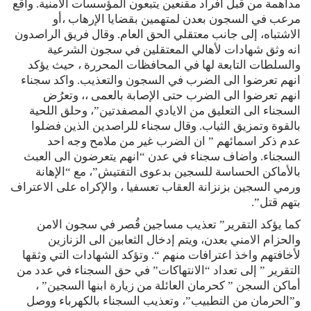
مداهمة من قبل افراد مقنعين يتبعون المؤسسات الامنية. واقع
مرعب في السجون بعدن لمتهمين بقضايا الإرهاب ،أو
الاشتباه، إلى جانب معتقلي الحق العام. وقال فريق الراصدون
انه وثق شهادات لأهالي المعتقلين في سجون الشرعية
والسلطات التابعة لها في المحافظات المحررة ، حيث يؤكد
انهم تعرضوا الى الضرب في السجون والتعذيب. واكد سجناء
انهم تعرضوا الى الضرب حتى الإصابة بالعمى ،، وتعرُض
السجناء الى التعليق من الايادي المصفدتين”، وحلق اللحية
بالقوة وتمزيق الثياب. وقال سجناء للراصدين الذين فضلوا
عدم ذكر اسمائهم ” ان الضرب غير من ملامح وجه احد
السجناء. واضاف سجناء في عدن “انهم يتعرضون الى العبث
بالأماكن الحساسة للسجين بدعوى التفتيش”، مع “الإهانة
ورمي السجين بزنزانة العقاب تعسفيا ، والإكراه على الاعتراف
بتهم قتل”.
كما يؤكد التقرير” تعذيب مساجين قُصر في سجون الامن
والحزام الامني بعدن، ويتم إدخال الثعابين الى الزنازين
لأخافتهم واخذ اعترافات منهم “. وتؤكد الشهادات التي وثقها
التقرير ” إلى تعداد “الانتهاكات” في حق السجناء في عدد من
أماكن السجن ” كحرمان العائلة من زيارة ابنها السجين” ،
و”الحرمان من التطبيب”، وتعذيب السجناء بالكهرباء ووصل