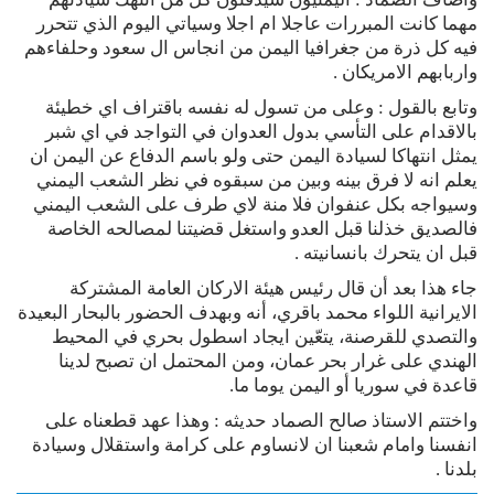
مهما كانت المبررات عاجلا ام اجلا وسياتي اليوم الذي تتحرر
فيه كل ذرة من جغرافيا اليمن من انجاس ال سعود وحلفاءهم
واربابهم الامريكان .
وتابع بالقول : وعلى من تسول له نفسه باقتراف اي خطيئة
بالاقدام على التأسي بدول العدوان في التواجد في اي شبر
يمثل انتهاكا لسيادة اليمن حتى ولو باسم الدفاع عن اليمن ان
يعلم انه لا فرق بينه وبين من سبقوه في نظر الشعب اليمني
وسيواجه بكل عنفوان فلا منة لاي طرف على الشعب اليمني
فالصديق خذلنا قبل العدو واستغل قضيتنا لمصالحه الخاصة
قبل ان يتحرك بانسانيته .
جاء هذا بعد أن قال رئيس هيئة الاركان العامة المشتركة
الايرانية اللواء محمد باقري، أنه وبهدف الحضور بالبحار البعيدة
والتصدي للقرصنة، يتعّين ايجاد اسطول بحري في المحيط
الهندي على غرار بحر عمان، ومن المحتمل ان تصبح لدينا
قاعدة في سوريا أو اليمن يوما ما.
واختتم الاستاذ صالح الصماد حديثه : وهذا عهد قطعناه على
انفسنا وامام شعبنا ان لانساوم على كرامة واستقلال وسيادة
بلدنا .