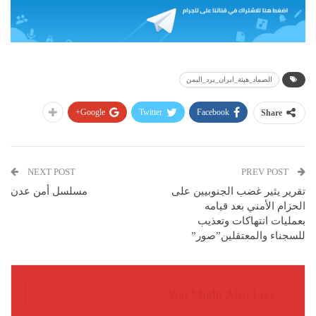
الصماد_هيئة_ايران_يرد_اليمن
Google+
Twitter
Facebook
Share
NEXT POST
PREV POST
تقرير يثير غضب الجنوبيين على
مسلسل أمن عدن
الحزام الأمني بعد قيامه
بعمليات انتهاكات وتعذيب
للسجناء والمعتقلين”صور”
You Might Also Like