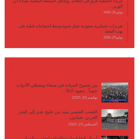
عرماء النفطية تغرق في الظلام.. وتجاهل السلطة المحلية بقيادة ابن
الوزير…
يوليو 31, 2026
تعزيزات عسكرية سعودية تصل شبوة وسط احتجاجات قبلية على
نهب النفط
يوليو 29, 2026
كتابات وأقلام
بين شموخ السيادة في صنعاء وتشظي الأدوات
جنوباً.. مشهد الـ30…
نوفمبر 30, 2025
الغضب الشعبي يمتد من خليج عدن إلى البحر
العربي: صيادون…
أغسطس 20, 2025
أموال الخليج واستحالة إخراجها من البنوك