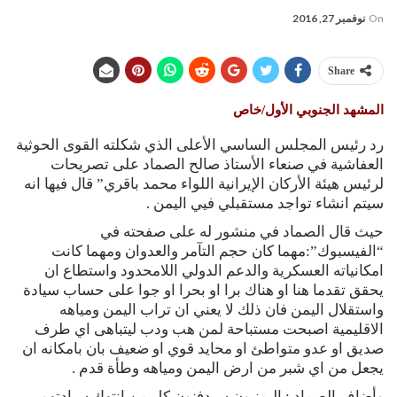
On
نوفمبر 27, 2016
Share
المشهد الجنوبي الأول/خاص
رد رئيس المجلس الساسي الأعلى الذي شكلته القوى الحوثية
العفاشية في صنعاء الأستاذ صالح الصماد على تصريحات
لرئيس هيئة الأركان الإيرانية اللواء محمد باقري” قال فيها انه
سيتم انشاء تواجد مستقبلي فيي اليمن .
حيث قال الصماد في منشور له على صفحته في
“الفيسبوك”:مهما كان حجم التآمر والعدوان ومهما كانت
امكانياته العسكرية والدعم الدولي اللامحدود واستطاع ان
يحقق تقدما هنا او هناك برا او بحرا او جوا على حساب سيادة
واستقلال اليمن فان ذلك لا يعني ان تراب اليمن ومياهه
الاقليمية اصبحت مستباحة لمن هب ودب ليتباهى اي طرف
صديق او عدو متواطئ او محايد قوي او ضعيف بان بامكانه ان
يجعل من اي شبر من ارض اليمن ومياهه وطأة قدم .
وأضاف الصماد : اليمنيون سيدفنون كل من انتهك سيادتهم