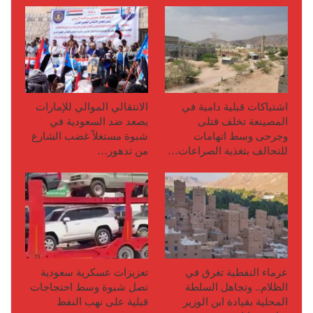
اشتباكات قبلية دامية في
الانتقالي الموالي للإمارات
المصينعة تخلف قتلى
يصعد ضد السعودية في
وجرحى وسط اتهامات
شبوة مستغلاً غضب الشارع
للتحالف بتغذية الصراعات…
من تدهور…
عرماء النفطية تغرق في
تعزيزات عسكرية سعودية
الظلام.. وتجاهل السلطة
تصل شبوة وسط احتجاجات
المحلية بقيادة ابن الوزير
قبلية على نهب النفط