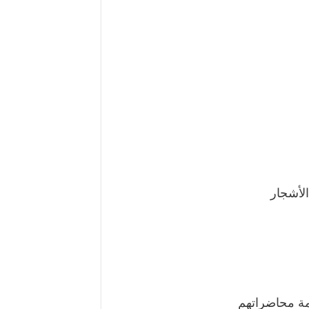
لأشجار
امة محاضراتهم