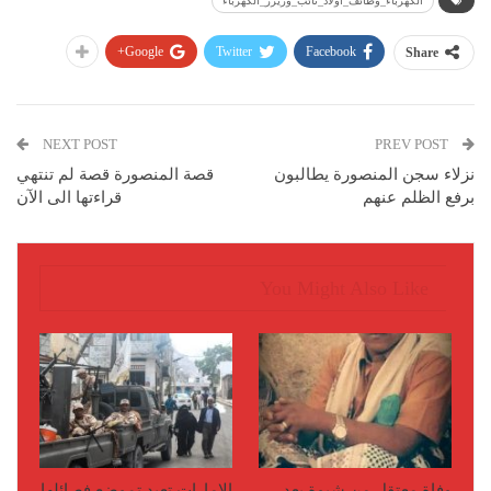
الكهرباء_وظائف_اولاد_نائب_وزيرر_الكهرباء
Google+
Twitter
Facebook
Share
NEXT POST
PREV POST
نزلاء سجن المنصورة يطالبون
قصة المنصورة قصة لم تنتهي
برفع الظلم عنهم
قراءتها الى الآن
You Might Also Like
وفاة معتقل من شبوة بعد
الإمارات تعيد تموضع فصائلها