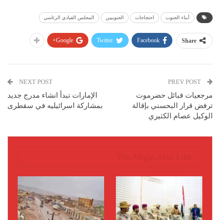
أبناء الجنوب
احتجاجات
الجنوبيين
المجلس القيادي الرئاسي
Google+
Twitter
Facebook
Share
NEXT POST
PREV POST
مرجعيات قبائل حضرموت
الإمارات تبدأ انشاء مدرج جديد
ترفض قرار البحسني بإقالة
بمشاركة اسرائيليه في سقطرى
الوكيل عصام الكثيري
You Might Also Like