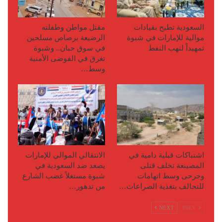
السعودية تطيح بقيادات
مقتل مواطن وطفلته
موالية للإمارات في شبوة
الرضيعة برصاص مسلحين
تمهيداً لنهب النفط
في سوق حبان.. وشبوة
تغرق في الفوضى الأمنية
وسط…
اشتباكات قبلية دامية في
الانتقالي الموالي للإمارات
المصينعة تخلف قتلى
يصعد ضد السعودية في
وجرحى وسط اتهامات
شبوة مستغلاً غضب الشارع
للتحالف بتغذية الصراعات…
من تدهور…
NEXT
PREV