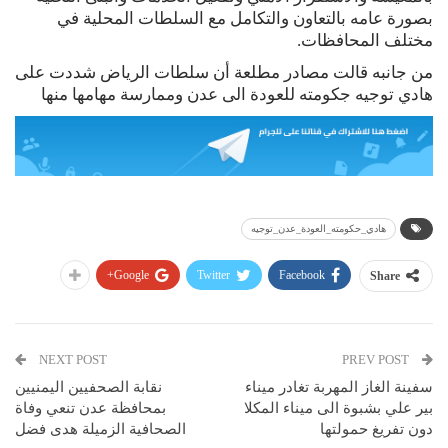
بصورة عامه بالتعاون والتكامل مع السلطات المحلية في
مختلف المحافظات.
من جانبه قالت مصادر مطلعة أن سلطات الرياض شددت على
هادي توجيه جكومته للعودة الى عدن وممارسة مهامها منها
هادي_حكومته_العودة_عدن_توجيه
Google+
Twitter
Facebook
Share
NEXT POST
PREV POST
سفينة الغاز المهربة تغادر ميناء
نقابة الصحفيين اليمنيين
بير علي بشبوة الى ميناء المكلا
بمحافظة عدن تنعي وفاة
دون تفريغ حمولتها
الصحافية الزميلة هدى فضل