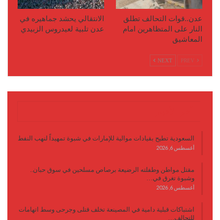
عدن..قوات التحالف تطلق
الانتقالي يحشد جماهيره في
النار على المتظاهرين امام
عدن تلبية لعيدروس الزبيدي
المعاشيق
NEXT
PREV
آخر الأخبار
السعودية تطيح بقيادات موالية للإمارات في شبوة تمهيداً لنهب النفط
أغسطس 6, 2026
مقتل مواطن وطفلته الرضيعة برصاص مسلحين في سوق حبان..
وشبوة تغرق في…
أغسطس 6, 2026
اشتباكات قبلية دامية في المصينعة تخلف قتلى وجرحى وسط اتهامات
للتحالف…