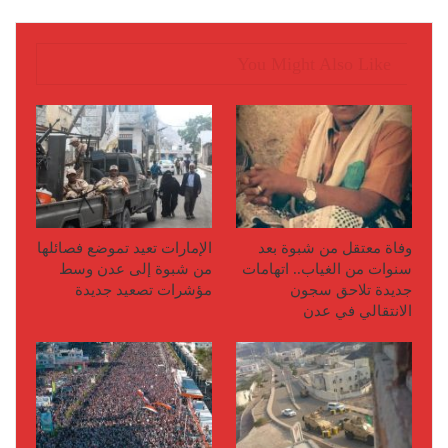
You Might Also Like
وفاة معتقل من شبوة بعد
الإمارات تعيد تموضع فصائلها
سنوات من الغياب.. اتهامات
من شبوة إلى عدن وسط
جديدة تلاحق سجون
مؤشرات تصعيد جديدة
الانتقالي في عدن