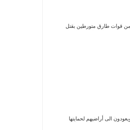
15 جندي في الجبلية ومصدر يؤكد القبض على 5جنود من قوات طارق متورطين بقتل
عودون الى أراضيهم لحمايتها