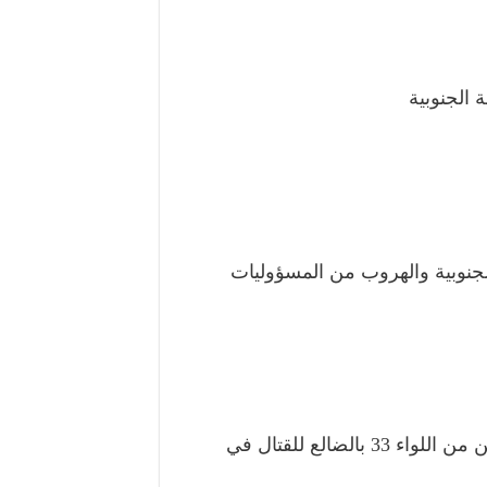
 الجنوبية
نوبية والهروب من المسؤوليات
اللواء الأحمر والسلفيين يحافظون على أفرادهم ويسعون لنقل مقاتلين من اللواء 33 بالضالع للقتال في